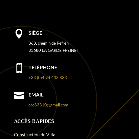

SIÈGE
363, chemin de Refren
83680 LA GARDE FREINET

TÉLÉPHONE
+33 (0)4 94 433 833

EMAIL
coc83310@gmail.com
ACCÈS RAPIDES
Construction de Villa