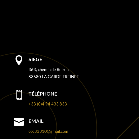

SIÈGE
363, chemin de Refren
83680 LA GARDE FREINET

TÉLÉPHONE
+33 (0)4 94 433 833

EMAIL
coc83310@gmail.com